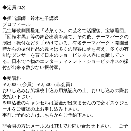
◆定員20名
◆担当講師：鈴木桂子講師
プロフィール
元宝塚歌劇団星組「若菜くみ」の芸名で活躍後、宝塚退団。
「回転木馬」等の舞台出演を経て、その後、テーマパークの
演出・振付などを手がけている。有名テーマパーク・開園当
時からの振付作品の数々は多くの観客に夢を与え、多くの有
能なダンサーを育て日本のショービジネス界に貢献してい
る。日本で本物のエンターティメント・ショービジネスの振
付が出来る数少ない振付家。
◆受講料
￥2,000（会員）￥2,500（非会員）
お申し込みは船堀校申込み用紙記入の上、お申し込みの際お
支払い下さい。
※申込後のキャンセルは返金が出来ませんので必ずスケジュ
ールをご確認の上お申し込み下さい。
事前ご予約の方はこちらからご予約下さい。
非会員の方はメール又はTELでお問い合わせ下さい。 ご予