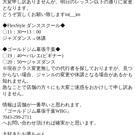
大変申し訳ありませんが、明日のレッスン以下の通りに変更
となります。
どうぞ宜しくお願い致しますm(__)m
◆FlexStyle ダンススクール◆
〇11：30〜13：00
ジャズダンス→休講
◆ゴールドジム幕張千葉◆
〇19：40〜バレエ(ビギナー)
〇20：50〜ジャズダンス
※現在クラス変更無しでの代行者を探しておりますが、見つ
からない場合、ジャンルの変更や休講となる場合があるかも
知れません。
急なことで店舗の方々にも大変ご迷惑をおかけして申し訳あ
りません。
情報は店舗が一番早いと思われます。
『ゴールドジム幕張千葉WBG』
?043-299-2711
へお問い合わせ頂ければ確実かと思います。
大好きなお婆ちゃん。