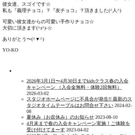
彼女達、スゴイです☆
私も『義理チョコ』？『友チョコ』？頂きました(^人^)
可愛い彼女達からの可愛い手作りチョコ☆
大切に頂きます(^з^)-☆
ありがとう〜(^▼^)
YO-KO
新着情報
2026年3月1日〜4月30日までkidsクラス春の入会
キャンペーン （入会金無料・体験2回無料）
2026-03-02
スタジオホームページに不具合が発生!! 最新のス
タジオタイムテーブルはお問合せ下さい
2024-02-
08
夏休み（お盆休み）のお知らせ
2023-08-10
4月末まで春の入会キャンペーン実施！ご体験を
受け付けてまーす
2023-04-02