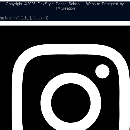
Copyright ©2026 FlexStyle Dance School – Website Designed by
TMCreation
当サイトのご利用について