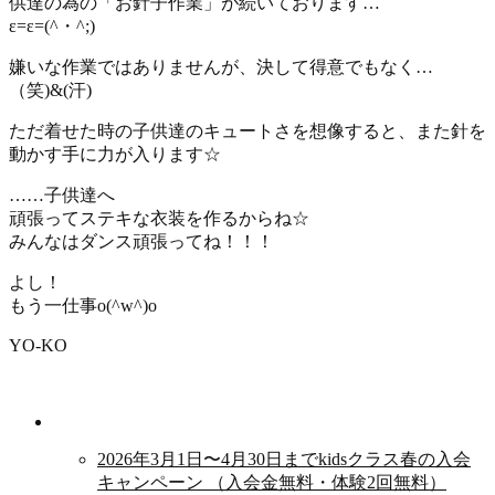
供達の為の「お針子作業」が続いております…
ε=ε=(^・^;)
嫌いな作業ではありませんが、決して得意でもなく…
（笑)&(汗)
ただ着せた時の子供達のキュートさを想像すると、また針を
動かす手に力が入ります☆
……子供達へ
頑張ってステキな衣装を作るからね☆
みんなはダンス頑張ってね！！！
よし！
もう一仕事o(^w^)o
YO-KO
新着情報
2026年3月1日〜4月30日までkidsクラス春の入会
キャンペーン （入会金無料・体験2回無料）