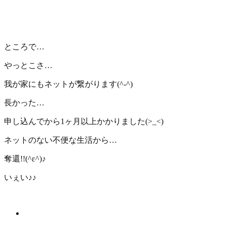
ところで…
やっとこさ…
我が家にもネットが繋がります(^-^)
長かった…
申し込んでから1ヶ月以上かかりました
(>_<)
ネットのない不便な生活から…
奪還!!(^ε^)♪
いぇい
♪♪
新着情報