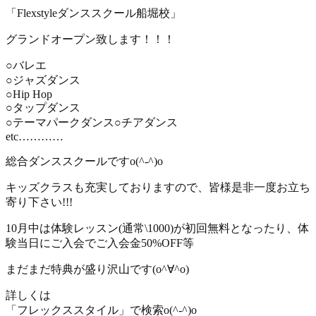
「Flexstyleダンススクール船堀校」
グランドオープン致します！！！
○バレエ
○ジャズダンス
○Hip Hop
○タップダンス
○テーマパークダンス○チアダンス
etc…………
総合ダンススクールですo(^-^)o
キッズクラスも充実しておりますので、皆様是非一度お立ち
寄り下さい!!!
10月中は体験レッスン(通常\1000)が初回無料となったり、体
験当日にご入会でご入会金50%OFF等
まだまだ特典が盛り沢山です(o^∀^o)
詳しくは
「フレックススタイル」で検索o(^-^)o