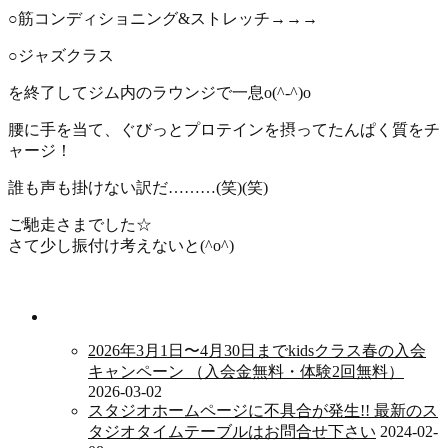
○筋コンディショニング&ストレッチ→→→
○ジャズクラス
を終了してジム内のラウンジで一息o(^-^)o
腰に手を当て、ぐびっとプロテインを摂ってたんぱく質をチ
ャージ！
誰も声も掛けない訳だ………(笑)(笑)
ご馳走さまでした☆
さて少し振付け考えないと(^o^)
新着情報
2026年3月1日〜4月30日までkidsクラス春の入会
キャンペーン （入会金無料・体験2回無料）
2026-03-02
スタジオホームページに不具合が発生!! 最新のス
タジオタイムテーブルはお問合せ下さい
2024-02-