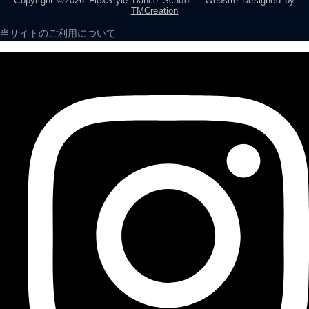
Copyright ©2026 FlexStyle Dance School – Website Designed by
TMCreation
当サイトのご利用について