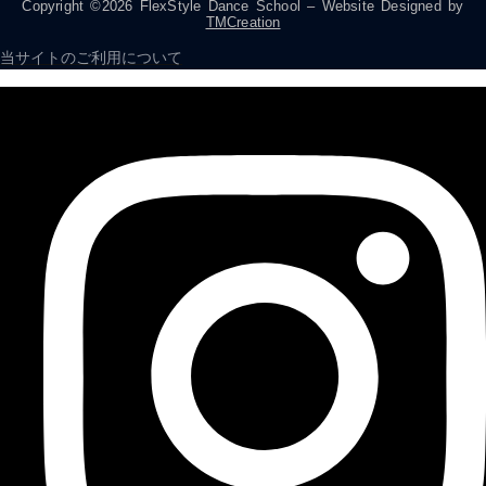
Copyright ©2026 FlexStyle Dance School – Website Designed by
TMCreation
当サイトのご利用について