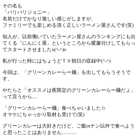
その名も
「バリバリジョニー」
名前だけでかなり激しい感じがしますが、
ファミリーでも楽しめる清く正しいラーメン屋さんです(笑)
知人が、以前働いていたラーメン屋さんのランキングにも出
てくる「にんにく屋」というところから暖簾分けしてもらっ
てスタートさせましたo(^-^)o
私が行った時にはちょうどＴＶ朝日の収録中(^-^)
今回は、「グリーンカレーらー麺」を出してもらうそうで
す。
やたらと「オススメは夜限定のグリーンカレーらー麺だょ」
って言うから…
「グリーンカレーらー麺」食べちゃいました☆
オマケにちゃっかり取材も受けて(笑)
グリーンカレーは大好きだけど、ご飯orナン以外で食べよう
と思ったことはありません………