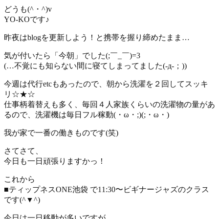
どうも(^・^)v
YO-KOです♪
昨夜はblogを更新しよう！と携帯を握り締めたまま…
気が付いたら「今朝」でした(;￣_￣)=3
(…不覚にも知らない間に寝てしまってました(-д-；))
今週は代行etcもあったので、朝から洗濯を２回してスッキ
リ☆★☆
仕事柄着替えも多く、毎回４人家族くらいの洗濯物の量があ
るので、洗濯機は毎日フル稼動(・ω・;)(;・ω・)
我が家で一番の働きものです(笑)
さてさて、
今日も一日頑張りますかっ！
これから
■ティップネスONE池袋 で11:30〜ビギナージャズのクラス
です(^▼^)
今日は一日移動が多いですが…