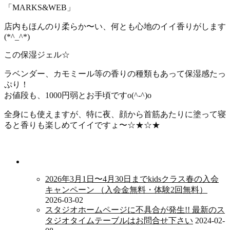
「MARKS&WEB」
店内もほんのり柔らか〜い、何とも心地のイイ香りがします
(*^_^*)
この保湿ジェル☆
ラベンダー、カモミール等の香りの種類もあって保湿感たっ
ぷり！
お値段も、1000円弱とお手頃ですo(^-^)o
全身にも使えますが、特に夜、顔から首筋あたりに塗って寝
ると香りも楽しめてイイですょ〜☆★☆★
新着情報
2026年3月1日〜4月30日までkidsクラス春の入会
キャンペーン （入会金無料・体験2回無料）
2026-03-02
スタジオホームページに不具合が発生!! 最新のス
タジオタイムテーブルはお問合せ下さい
2024-02-